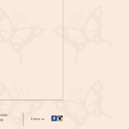
93686
Follow us
com